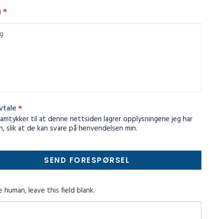
g
*
vtale
*
amtykker til at denne nettsiden lagrer opplysningene jeg har
n, slik at de kan svare på henvendelsen min.
SEND FORESPØRSEL
e human, leave this field blank.