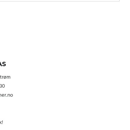
AS
strøm
830
ner.no
k
!