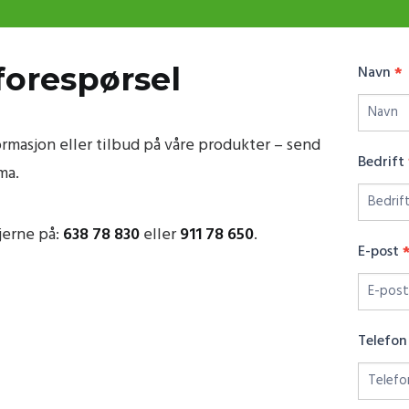
forespørsel
Kontakt
Navn
*
Oss
rmasjon eller tilbud på våre produkter – send
Bedrift
ma.
gjerne på:
638 78 830
eller
911 78 650
.
E-post
Telefo