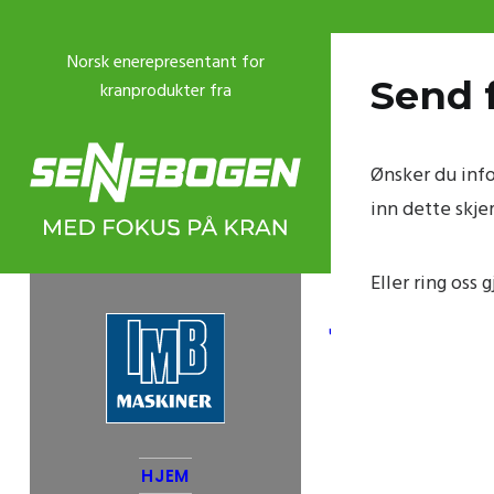
Send 
Ønsker du info
inn dette skje
Eller ring oss 
USED CRANES
HJEM