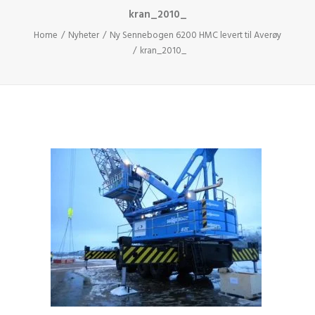
kran_2010_
Home
Nyheter
Ny Sennebogen 6200 HMC levert til Averøy
kran_2010_