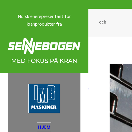
ccb
USED CRANES
HJEM