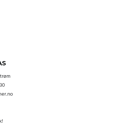
AS
strøm
830
ner.no
k
!