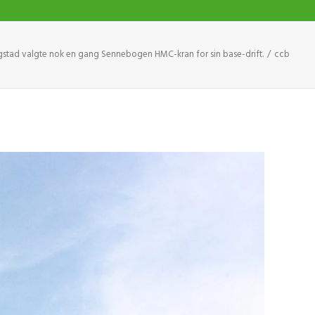
tad valgte nok en gang Sennebogen HMC-kran for sin base-drift.
ccb